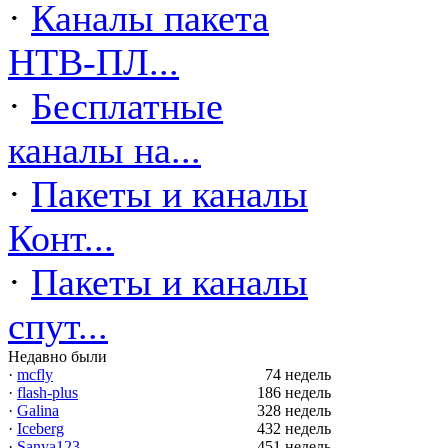
·
Каналы пакета
НТВ-ПЛ...
·
Бесплатные
каналы на...
·
Пакеты и каналы
Конт...
·
Пакеты и каналы
спут...
Недавно были
·
mcfly
74 недель
·
flash-plus
186 недель
·
Galina
328 недель
·
Iceberg
432 недель
·
Sanya123
451 недель