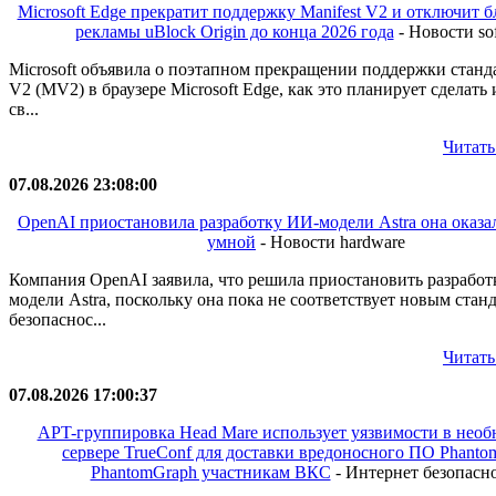
Microsoft Edge прекратит поддержку Manifest V2 и отключит
рекламы uBlock Origin до конца 2026 года
- Новости so
Microsoft объявила о поэтапном прекращении поддержки станда
V2 (MV2) в браузере Microsoft Edge, как это планирует сделать 
св...
Читать
07.08.2026 23:08:00
OpenAI приостановила разработку ИИ-модели Astra она оказа
умной
- Новости hardware
Компания OpenAI заявила, что решила приостановить разрабо
модели Astra, поскольку она пока не соответствует новым стан
безопаснос...
Читать
07.08.2026 17:00:37
APT-группировка Head Mare использует уязвимости в нео
сервере TrueConf для доставки вредоносного ПО Phanto
PhantomGraph участникам ВКС
- Интернет безопасн