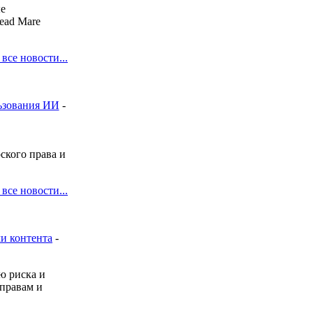
ые
ead Mare
 все новости...
льзования ИИ
-
ского права и
 все новости...
и контента
-
ю риска и
правам и