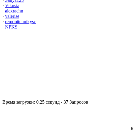
·
Sanya123
·
Vikusia
·
alexrachn
·
valerise
·
remonttehnikysc
·
NPKS
Время загрузки: 0.25 секунд - 37 Запросов
R