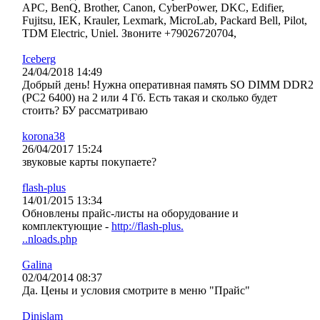
APC, BenQ, Brother, Canon, CyberPower, DKC, Edifier,
Fujitsu, IEK, Krauler, Lexmark, MicroLab, Packard Bell, Pilot,
TDM Electric, Uniel. Звоните +79026720704,
Iceberg
24/04/2018 14:49
Добрый день! Нужна оперативная память SO DIMM DDR2
(PC2 6400) на 2 или 4 Гб. Есть такая и сколько будет
стоить? БУ рассматриваю
korona38
26/04/2017 15:24
звуковые карты покупаете?
flash-plus
14/01/2015 13:34
Обновлены прайс-листы на оборудование и
комплектующие -
http://flash-plus.
..nloads.php
Galina
02/04/2014 08:37
Да. Цены и условия смотрите в меню "Прайс"
Dinislam