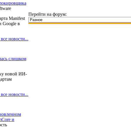
 блокировщика
ftware
Перейти на форум:
рта Manifest
и Google в
 все новости...
лась слишком
тку новой ИИ-
дартам
 все новости...
бновленном
mCore и
ость