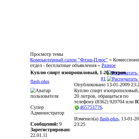
Просмотр темы
Компьютерный салон "Флэш-Плюс"
» Комиссион
отдел - бесплатные объявления »
Разное
Куплю спирт изопропиловый, 1-20 литров
#1
flash-plus
Опубликовано 13-01-2009 23:
Куплю спирт изопропиловый,
20 литров, обращаться по
телефону (8362) 920704 или
I
Супер
465753776
.
Администратор
Изменил(а)
flash-plus
, 13-01-2
Сообщений:
9
23:25
Зарегистрирован:
22.01.11