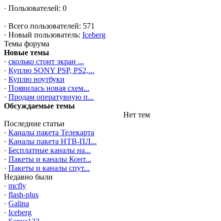
·
Пользователей: 0
·
Всего пользователей: 571
·
Новый пользователь:
Iceberg
Темы форума
Новые темы
·
сколько стоит экран ...
·
Куплю SONY PSP, PS2,...
·
Куплю ноутбуки
·
Появилась новая схем...
·
Продам оператувную п...
Обсуждаемые темы
Нет тем
Последние статьи
·
Каналы пакета Телекарта
·
Каналы пакета НТВ-ПЛ...
·
Бесплатные каналы на...
·
Пакеты и каналы Конт...
·
Пакеты и каналы спут...
Недавно были
·
mcfly
·
flash-plus
·
Galina
·
Iceberg