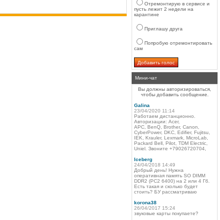
Отремонтирую в сервисе и
пусть лежит 2 недели на
карантине
Приглашу друга
Попробую отремонтировать
сам
Мини-чат
Вы должны авторизироваться,
чтобы добавить сообщение.
Galina
23/04/2020 11:14
Работаем дистанционно.
Авторизации: Acer,
APC, BenQ, Brother, Canon,
CyberPower, DKC, Edifier, Fujitsu,
IEK, Krauler, Lexmark, MicroLab,
Packard Bell, Pilot, TDM Electric,
Uniel. Звоните +79026720704,
Iceberg
24/04/2018 14:49
Добрый день! Нужна
оперативная память SO DIMM
DDR2 (PC2 6400) на 2 или 4 Гб.
Есть такая и сколько будет
стоить? БУ рассматриваю
korona38
26/04/2017 15:24
звуковые карты покупаете?