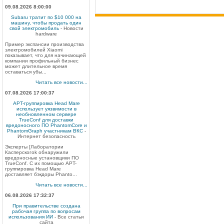
09.08.2026 8:00:00
Subaru тратит по $10 000 на
машину, чтобы продать один
свой электромобиль
- Новости
hardware
Пример экспансии производства
электромобилей Xiaomi
показывает, что для начинающей
компании профильный бизнес
может длительное время
оставаться убы...
Читать все новости...
07.08.2026 17:00:37
APT-группировка Head Mare
использует уязвимости в
необновленном сервере
TrueConf для доставки
вредоносного ПО PhantomCore и
PhantomGraph участникам ВКС
-
Интернет безопасность
Эксперты [Лаборатории
Касперскогоk обнаружили
вредоносные установщики ПО
TrueConf. С их помощью APT-
группировка Head Mare
доставляет бэкдоры Phanto...
Читать все новости...
06.08.2026 17:32:37
При правительстве создана
рабочая группа по вопросам
использования ИИ
- Все статьи
сайта