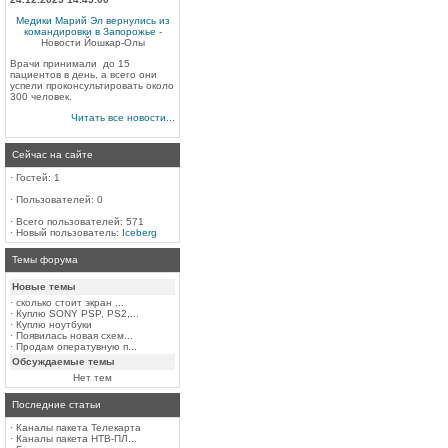
Медики Марий Эл вернулись из
командировки в Запорожье
-
Новости Йошкар-Олы
Врачи принимали до 15
пациентов в день, а всего они
успели проконсультировать около
300 человек.
Читать все новости...
Сейчас на сайте
·
Гостей: 1
·
Пользователей: 0
·
Всего пользователей: 571
·
Новый пользователь:
Iceberg
Темы форума
Новые темы
·
сколько стоит экран ...
·
Куплю SONY PSP, PS2,...
·
Куплю ноутбуки
·
Появилась новая схем...
·
Продам оператувную п...
Обсуждаемые темы
Нет тем
Последние статьи
·
Каналы пакета Телекарта
·
Каналы пакета НТВ-ПЛ...