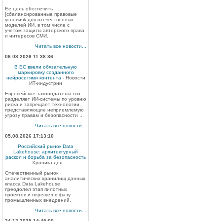
Ее цель обеспечить
[сбалансированные правовые
условияk для отечественных
моделей ИИ, в том числе с
учетом защиты авторского права
и интересов СМИ.
Читать все новости...
06.08.2026 11:38:36
В ЕС ввели обязательную
маркировку созданного
нейросетями контента
- Новости
ИТ-индустрии
Европейское законодательство
разделяет ИИ-системы по уровню
риска и запрещает технологии,
представляющие неприемлемую
угрозу правам и безопасности ...
Читать все новости...
05.08.2026 17:13:10
Российский рынок Data
Lakehouse: архитектурный
раскол и борьба за безопасность
- Хроника дня
Отечественный рынок
аналитических хранилищ данных
класса Data Lakehouse
преодолел этап пилотных
проектов и перешел в фазу
промышленных внедрений.
Читать все новости...
24.12.2025 14:45:00