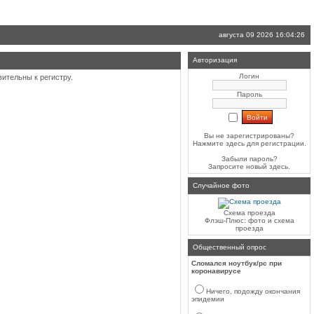
августа 09 2026 16:04:26
Авторизация
Логин
ительны к регистру.
Пароль
Вы не зарегистрированы?
Нажмите здесь
для регистрации.
Забыли пароль?
Запросите новый
здесь
.
Случайное фото
Схема проезда
Флэш-Плюс: фото и схема
проезда
Общественный опрос
Сломался ноутбук/pc при
коронавирусе
Ничего, подожду окончания
эпидемии