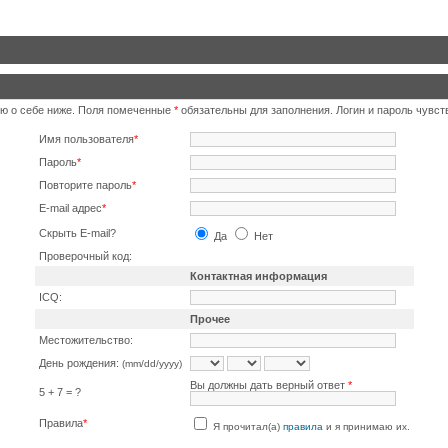
ю о себе ниже. Поля помеченные
*
обязательны для заполнения. Логин и пароль чувств
Имя пользователя
*
Пароль
*
Повторите пароль
*
E-mail адрес
*
Скрыть E-mail?
Да
Нет
Проверочный код:
Контактная информация
ICQ:
Прочее
Местожительство:
День рождения:
(mm/dd/yyyy)
Вы должны дать верный ответ
*
5 + 7 = ?
Правила
*
Я прочитал(а)
правила
и я принимаю их.