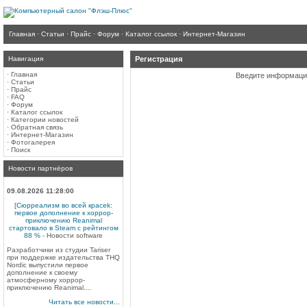
Главная
·
Статьи
·
Прайс
·
Форум
·
Каталог ссылок
·
Интернет-Магазин
Навигация
Регистрация
·
Главная
Введите информаци
·
Статьи
·
Прайс
·
FAQ
·
Форум
·
Каталог ссылок
·
Категории новостей
·
Обратная связь
·
Интернет-Магазин
·
Фотогалерея
·
Поиск
Новости партнёров
09.08.2026 11:28:00
[Сюрреализм во всей красеk:
первое дополнение к хоррор-
приключению Reanimal
стартовало в Steam с рейтингом
88 %
- Новости software
Разработчики из студии Tariser
при поддержке издательства THQ
Nordic выпустили первое
дополнение к своему
атмосферному хоррор-
приключению Reanimal....
Читать все новости...