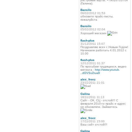
растровые карты. +79026720704
(Галина).
Bansilo
06/02/2012 01:53
обновите прайс-листы,
пожалуйста
Bansilo
05/02/2012 02:04
Хороший магазин
flash-plus
31/12/2011 15:07
Поздравляю всех с Новым Годом!
Начинаем работать 4.01.2012 с
10.00
flash-plus
12/12/2011 01:37
По просьбам трудящихся, видео
митинга :
http://www.youtub.
..dGVSvZrua8
alex_freez
23/11/2011 21:01
Galina
18/11/2011 11:13
Сайт - ОК, СЦ - отстой!!! С
февраля 2010-го прайс и адрес
не обновляли. Займитесь
alex_freez
17/11/2011 15:00
Ваш сайт отстой!!!
Galina