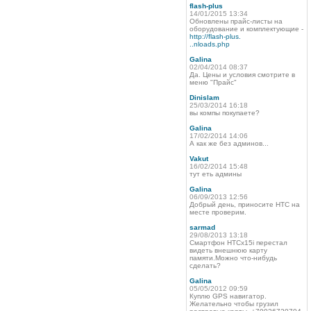
flash-plus
14/01/2015 13:34
Обновлены прайс-листы на
оборудование и комплектующие -
http://flash-plus.
..nloads.php
Galina
02/04/2014 08:37
Да. Цены и условия смотрите в
меню "Прайс"
Dinislam
25/03/2014 16:18
вы компы покупаете?
Galina
17/02/2014 14:06
А как же без админов...
Vakut
16/02/2014 15:48
тут еть админы
Galina
06/09/2013 12:56
Добрый день, приносите HTC на
месте проверим.
sarmad
29/08/2013 13:18
Смартфон HTCx15i перестал
видеть внешнюю карту
памяти.Можно что-нибудь
сделать?
Galina
05/05/2012 09:59
Куплю GPS навигатор.
Желательно чтобы грузил